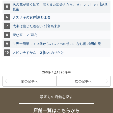
あの花が咲く丘で、君とまた出会えたら。Ａｎｏｔｈｅｒ|汐見
５
夏衛
6
クスノキの女神|東野圭吾
7
成瀬は信じた道をいく|宮島未奈
8
変な家 ２|雨穴
9
世界一簡単！７０歳からのスマホの使いこなし術|増田由紀
10
大ピンチずかん ２|鈴木のりたけ
296件 / 全1390件中
前の記事へ
次の記事へ
最寄りの店舗を探す
店舗一覧はこちらから