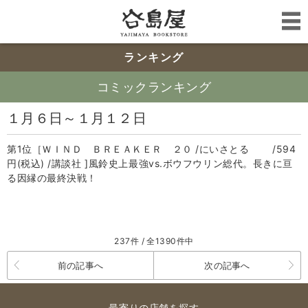
ランキング
コミックランキング
１月６日～１月１２日
第1位［ＷＩＮＤ ＢＲＥＡＫＥＲ ２０ /にいさとる /594
円(税込) /講談社 ]風鈴史上最強vs.ボウフウリン総代。長きに亘
る因縁の最終決戦！
237件 / 全1390件中
前の記事へ
次の記事へ
最寄りの店舗を探す