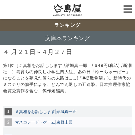
ランキング
文庫本ランキング
４ 月２１日～４月２７日
第1位［＃真相をお話しします /結城真一郎 / 649円(税込) /新潮
社 ］島育ちの仲良し小学生四人組。あの日「ゆーちゅーばー」
になることを夢見た僕らの末路は……(「#拡散希望」)。新時代の
ミステリの旗手による、どんでん返しの五連撃。日本推理作家協
会賞受賞作を含む、傑作短編集。
１
＃真相をお話しします|結城真一郎
2
マスカレード・ゲーム|東野圭吾