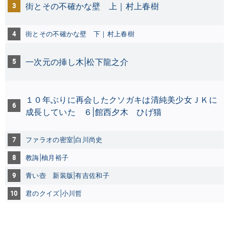
3
街とその不確かな壁 上｜村上春樹
4
街とその不確かな壁 下
｜村上春樹
5
一次元の挿し木|松下龍之介
１０年ぶりに再会したクソガキは清純美少女ＪＫに
6
成長していた ６|館西夕木
ひげ猫
7
ファラオの密室|白川尚史
8
教誨|柚月裕子
9
青い壺 新装版|有吉佐和子
10
君のクイズ|小川哲