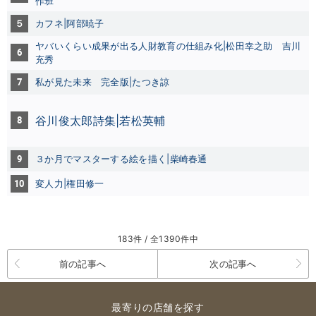
作班
５
カフネ|阿部暁子
ヤバいくらい成果が出る人財教育の仕組み化|松田幸之助 吉川
6
充秀
7
私が見た未来 完全版|たつき諒
8
谷川俊太郎詩集|若松英輔
9
３か月でマスターする絵を描く|柴崎春通
10
変人力|権田修一
183件 / 全1390件中
前の記事へ
次の記事へ
最寄りの店舗を探す