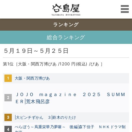
ランキング
総合ランキング
５月１９日～５月２５日
第1位［大阪・関西万博ぴあ /1200 円(税込) /ぴあ ］
1
大阪・関西万博ぴあ
ＪＯＪＯ ｍａｇａｚｉｎｅ ２０２５ ＳＵＭＭ
2
ＥＲ|荒木飛呂彦
3
|
大ピンチずかん ３|鈴木のりたけ
べらぼう～蔦重栄華乃夢噺～ 後編|森下佳子
ＮＨＫドラマ制
4