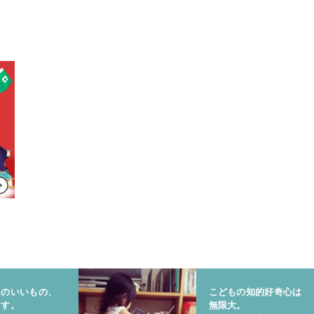
りのいいもの、
こどもの知的好奇心は
ます。
無限大。