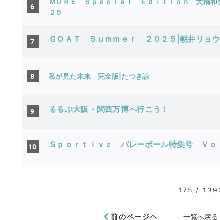
ＭＯＲＥ Ｓｐｅｃｉａｌ Ｅｄｉｔｉｏｎ 大橋和
6
２５
ＧＯＡＴ Ｓｕｍｍｅｒ ２０２５|朝井リョウ
7
8
私が見た未来 完全版|たつき諒
るるぶ大阪・関西万博へ行こう！
9
Ｓｐｏｒｔｉｖａ バレーボール特集号 Ｖｏ
10
175 / 139
前のページヘ
一覧へ戻る