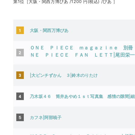
第1位［大阪・関西万博ぴあ /1200 円(税込) /ぴあ ］
1
大阪・関西万博ぴあ
ＯＮＥ ＰＩＥＣＥ ｍａｇａｚｉｎｅ 別冊
2
ＮＥ ＰＩＥＣＥ ＦＡＮ ＬＥＴＴ|尾田栄
3
|
大ピンチずかん ３|鈴木のりたけ
4
乃木坂４６ 筒井あやめ１ｓｔ写真集 感情の隙間|
５
カフネ|阿部暁子