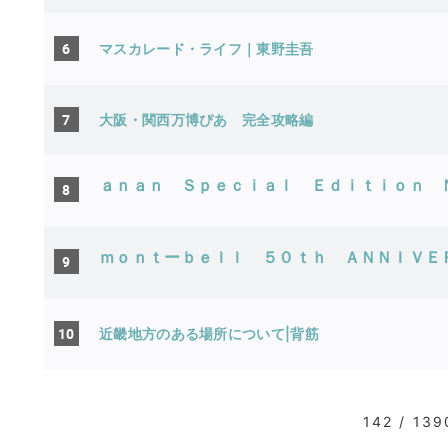
6
マスカレード・ライフ｜東野圭吾
7
大阪・関西万博ぴあ 完全攻略編
ａｎａｎ Ｓｐｅｃｉａｌ Ｅｄｉｔｉｏｎ 
8
ｍｏｎｔーｂｅｌｌ ５０ｔｈ ＡＮＮＩＶＥ
9
10
近畿地方のある場所について|背筋
142 / 139