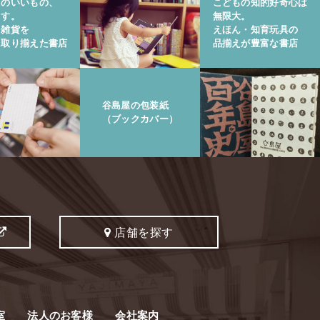
りのいいもの、
こどもの知的好奇心は
ます。
無限大。
と雑貨を
えほん・知育玩具の
に取り揃えた書店
品揃えが豊富な書店
谷島屋の包装紙
（ブックカバー）
店舗を探す
室
法人のお客様
会社案内