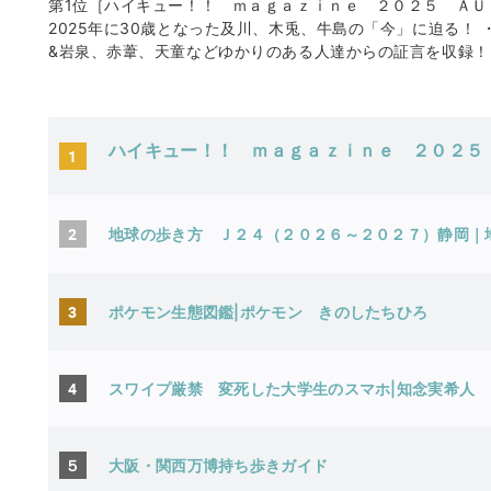
第1位［ハイキュー！！ ｍａｇａｚｉｎｅ ２０２５ ＡＵＧＵＳＴ
2025年に30歳となった及川、木兎、牛島の「今」に迫る！
&岩泉、赤葦、天童などゆかりのある人達からの証言を収録！
ハイキュー！！ ｍａｇａｚｉｎｅ ２０２５
1
2
地球の歩き方 Ｊ２４（２０２６～２０２７）静岡
3
ポケモン生態図鑑|ポケモン きのしたちひろ
4
スワイプ厳禁 変死した大学生のスマホ|知念実希人
５
大阪・関西万博持ち歩きガイド