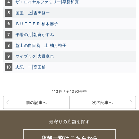
4
ザ・ロイヤルファミリー|早見和真
5
国宝 上|吉田修一
6
ＢＵＴＴＥＲ|柚木麻子
7
平場の月|朝倉かすみ
8
盤上の向日葵 上|柚月裕子
9
マイブック|大貫卓也
10
志記 一|髙田郁
113件 / 全1390件中
前の記事へ
次の記事へ
最寄りの店舗を探す
店舗一覧はこちらから