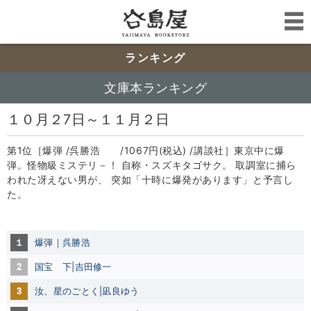
ランキング
文庫本ランキング
１０月２7日～１１月２日
第1位［爆弾 /呉勝浩 /1067円(税込) /講談社］東京中に爆
弾。怪物級ミステリ－！ 自称・スズキタゴサク。 取調室に捕ら
われた冴えない男が、 突如「十時に爆発があります」と予言し
た。
１
爆弾｜呉勝浩
2
国宝 下
|吉田修一
3
汝、星のごとく|凪良ゆう