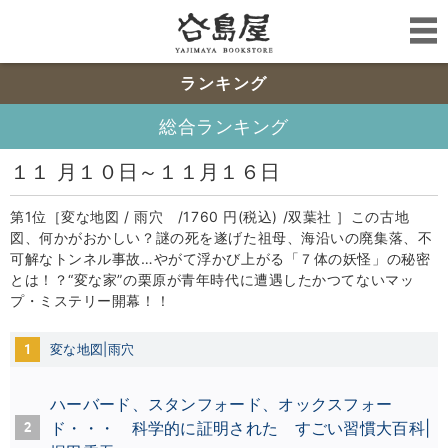
ランキング
総合ランキング
１１ 月１０日～１１月１６日
第1位［変な地図 / 雨穴 /1760 円(税込) /双葉社 ］この古地
図、何かがおかしい？謎の死を遂げた祖母、海沿いの廃集落、不
可解なトンネル事故…やがて浮かび上がる「７体の妖怪」の秘密
とは！？“変な家”の栗原が青年時代に遭遇したかつてないマッ
プ・ミステリー開幕！！
1
変な地図|雨穴
ハーバード、スタンフォード、オックスフォー
2
ド・・・ 科学的に証明された すごい習慣大百科|