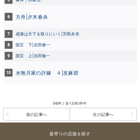
6
方舟|夕木春央
7
成瀬は天下を取りにいく|宮島未奈
8
国宝 下|吉田修一
9
国宝 上|吉田修一
10
水無月家の許嫁 ４|友麻碧
96件 / 全1390件中
前の記事へ
次の記事へ
最寄りの店舗を探す