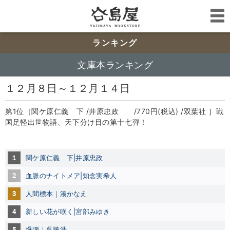
ランキング
文庫本ランキング
１２月８日～１２月１４日
第1位［関ケ原仁義 下 /井原忠政 /770円(税込) /双葉社 ］戦
国足軽出世物語、天下分け目の第十七弾！
１
関ケ原仁義 下|井原忠政
2
血脈のナイトメア|知念実希人
3
人間標本｜湊かなえ
4
新しい花が咲く|宮部みゆき
5
爆弾｜呉勝浩