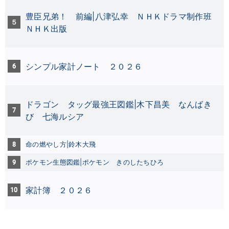
豊臣兄弟！ 前編|八津弘幸
ＮＨＫドラマ制作班
５
ＮＨＫ出版
6
シンプル家計ノート ２０２６
ドラゴン タッグ最強王図鑑|木下昌美 なんばき
7
び 七海ルシア
8
命の燃やし方|鈴木大飛
9
ポケモン生態図鑑|ポケモン
きのしたちひろ
10
家計簿 ２０２６