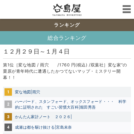
ランキング
総合ランキング
１２月２９日～１月４日
第1位［変な地図 / 雨穴 /1760 円(税込) /双葉社］変な家”の
栗原が青年時代に遭遇したかつてないマップ・ミステリー開
幕！！
1
変な地図|雨穴
ハーバード、スタンフォード、オックスフォード・・・ 科学
2
的に証明された すごい習慣大百科|堀田秀吾
3
かんたん家計ノート ２０２６|
4
成瀬は都を駆け抜ける|宮島未奈