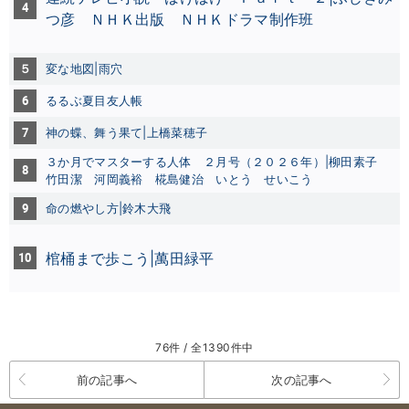
4
つ彦
ＮＨＫ出版
ＮＨＫドラマ制作班
５
変な地図|雨穴
6
るるぶ夏目友人帳
7
神の蝶、舞う果て|上橋菜穂子
３か月でマスターする人体 ２月号（２０２６年）|柳田素子
8
竹田潔
河岡義裕
椛島健治
いとう せいこう
9
命の燃やし方|鈴木大飛
10
棺桶まで歩こう|萬田緑平
76件 / 全1390件中
前の記事へ
次の記事へ