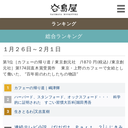
ランキング
総合ランキング
１月２６日～２月１日
第1位［カフェーの帰り道 / 東京創元社 /1870 円(税込) /東京創
元社］第174回直木賞受賞作 東京・上野のカフェーで女給とし
て働いた、 “百年前のわたしたちの物語”
1
カフェーの帰り道｜嶋津輝
ハーバード、スタンフォード、オックスフォード・・・ 科学
2
的に証明された すごい習慣大百科|堀田秀吾
3
生きとるわ|又吉直樹
連続テレビ小説 ばけばけ Ｐａｒｔ ２|ふじきみ