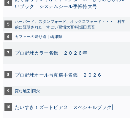
4
いブック システムシール手帳特大号
ハーバード、スタンフォード、オックスフォード・・・ 科学
５
的に証明された すごい習慣大百科|堀田秀吾
6
カフェーの帰り道｜嶋津輝
7
プロ野球カラー名鑑 ２０２６年
8
プロ野球オール写真選手名鑑 ２０２６
9
変な地図|雨穴
10
だいすき！ズートピア２ スペシャルブック|