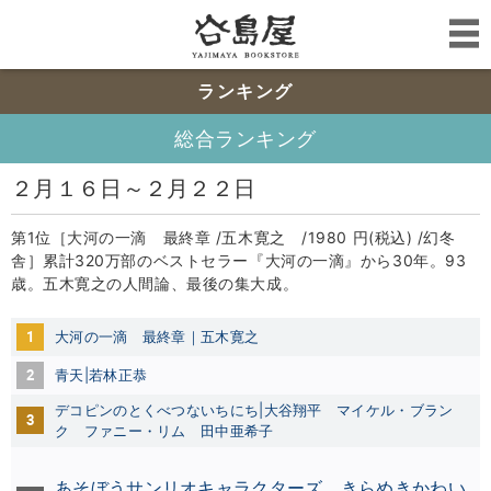
ランキング
総合ランキング
２月１６日～２月２２日
第1位［大河の一滴 最終章 /五木寛之 /1980 円(税込) /幻冬
舎］累計320万部のベストセラー『大河の一滴』から30年。93
歳。五木寛之の人間論、最後の集大成。
1
大河の一滴 最終章｜五木寛之
2
青天|若林正恭
デコピンのとくべつないちにち|大谷翔平
マイケル・ブラン
3
ク
ファニー・リム
田中亜希子
あそぼうサンリオキャラクターズ きらめきかわい