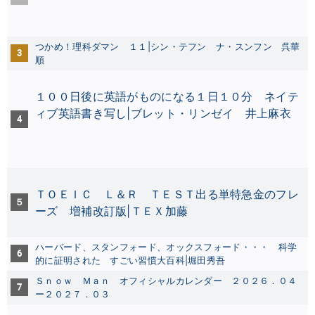
つかめ！理科ダマン １１|シン・テフン
ナ・スンフン
呉華
3
順
１００日後に英語がものになる１日１０分 ネイテ
ィブ英語書き写し|ブレット・リンゼイ
井上麻衣
4
ＴＯＥＩＣ Ｌ＆Ｒ ＴＥＳＴ出る単特急金のフレ
５
ーズ 増補改訂版|ＴＥＸ加藤
ハーバード、スタンフォード、オックスフォード・・・ 科学
6
的に証明された すごい習慣大百科|堀田秀吾
Ｓｎｏｗ Ｍａｎ オフィシャルカレンダー ２０２６．０４
7
ー２０２７．０３