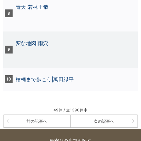
青天|若林正恭
8
変な地図|雨穴
9
10
棺桶まで歩こう|萬田緑平
49件 / 全1390件中
前の記事へ
次の記事へ
最寄りの店舗を探す