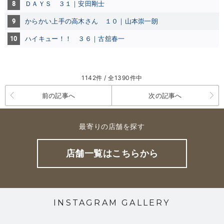
8
ＤＡＹＳ ３１｜安田剛士
9
からかい上手の高木さん １０｜山本崇一朗
10
ハイキュー！！ ３６｜古舘春一
1142件 / 全1390件中
前の記事へ
次の記事へ
最寄りの店舗を探す
店舗一覧はこちらから
INSTAGRAM GALLERY