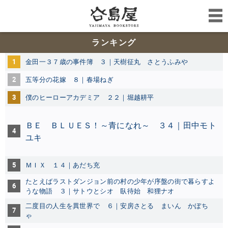
ランキング
1
金田一３７歳の事件簿 ３｜天樹征丸 さとうふみや
2
五等分の花嫁 ８｜春場ねぎ
3
僕のヒーローアカデミア ２２｜堀越耕平
ＢＥ ＢＬＵＥＳ！～青になれ～ ３４
｜田中モト
4
ユキ
5
ＭＩＸ １４｜あだち充
たとえばラストダンジョン前の村の少年が序盤の街で暮らすよ
6
うな物語 ３｜
サトウとシオ 臥待始 和狸ナオ
二度目の人生を異世界で ６｜安房さとる まいん かぼち
7
ゃ