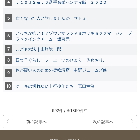
4
Ｊ１＆Ｊ２＆Ｊ３選手名鑑ハンディ版 ２０２０
５
亡くなった人と話しませんか｜サトミ
どっちが強い！？ゾウアザラシｖｓホッキョクグマ｜ジノ ブ
6
ラックインクチーム 坂東元
7
こども六法｜山崎聡一郎
8
四つ子ぐらし ５ 上｜ひのひまり 佐倉おりこ
体が硬い人のための柔軟講座｜中野ジェームズ修一
9
10
ケーキの切れない非行少年たち｜宮口幸治
992件 / 全1390件中
前の記事へ
次の記事へ