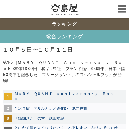
ランキング
総合ランキング
１０月５日〜１０月１１日
第1位［ＭＡＲＹ ＱＵＡＮＴ Ａｎｎｉｖｅｒｓａｒｙ Ｂｏ
ｏｋ /本体1880円＋税 /宝島社］ブランド誕生65周年、日本上陸
50周年を記念した「マリークヮント」のスペシャルブックが登
場!
ＭＡＲＹ ＱＵＡＮＴ Ａｎｎｉｖｅｒｓａｒｙ Ｂｏｏ
1
ｋ
2
半沢直樹 アルルカンと道化師｜池井戸潤
3
「繊細さん」の本｜武田友紀
とにかく運がよくなりたい！｜木下レオン ぷりあでぃす玲