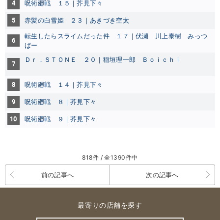
4
呪術廻戦 １５｜芥見下々
5
赤髪の白雪姫 ２３｜あきづき空太
転生したらスライムだった件 １７｜伏瀬 川上泰樹 みっつ
6
ばー
Ｄｒ．ＳＴＯＮＥ ２０｜稲垣理一郎 Ｂｏｉｃｈｉ
7
8
呪術廻戦 １４｜芥見下々
9
呪術廻戦 ８｜芥見下々
10
呪術廻戦 ９｜芥見下々
818件 / 全1390件中
前の記事へ
次の記事へ
最寄りの店舗を探す