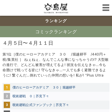
ランキング
コミックランキング
４月５日〜４月１１日
第1位［僕のヒーローアカデミア ３０ /堀越耕平 /440円＋
税/集英社 ］ ねぇねぇ、なんでこんな事になっちゃうの!? 大型敵
の進行で、どんどん被害が増えてるよ! 状況を伝えなきゃ…今も
命懸けで戦ってる皆に! 守らなきゃ…一人でも多く避難できるよ
うに! 繋ぐんだ…倒れていった仲間の想いを! 私が! “Plus Ultra
1
僕のヒーローアカデミア ３０｜堀越耕平
2
呪術廻戦 ０｜芥見下々
3
呪術廻戦公式ファンブック｜芥見下々