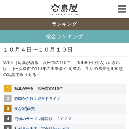
ランキング
総合ランキング
１０月４日〜１０月１０日
第1位［写真が語る 浜松市の110年 /9990円(税込) /いき出
版 ]〜浜松市の110年の出来事や 町並み、生活の風景を600枚
の写真で振り返る～
1
写真が語る 浜松市の110年
2
静岡から行く絶景ドライブ
3
変な家|雨穴
4
究極のラーメン静岡版 ２０２２
５
私が見た未来 完全版|たつき諒