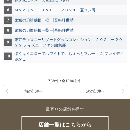
6
Ｍｙｏｊｏ ＬＩＶＥ！ ２０２１ 夏コン号
7
鬼滅の刃塗絵帳ー橙ー|吾峠呼世晴
8
鬼滅の刃塗絵帳ー藍ー
|吾峠呼世晴
東京ディズニーリゾートグッズコレクション ２０２１ー２０
9
２２|ディズニーファン編集部
ぼくはイエローでホワイトで、ちょっとブルー ２|ブレイディ
10
みかこ
738件 / 全1390件中
前の記事へ
次の記事へ
最寄りの店舗を探す
店舗一覧はこちらから