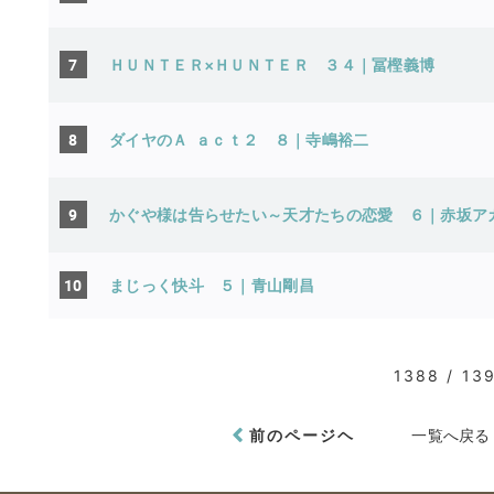
7
ＨＵＮＴＥＲ×ＨＵＮＴＥＲ ３４｜冨樫義博
8
ダイヤのＡ ａｃｔ２ ８｜寺嶋裕二
9
かぐや様は告らせたい～天才たちの恋愛 ６｜赤坂
10
まじっく快斗 ５｜青山剛昌
1388 / 13
前のページヘ
一覧へ戻る