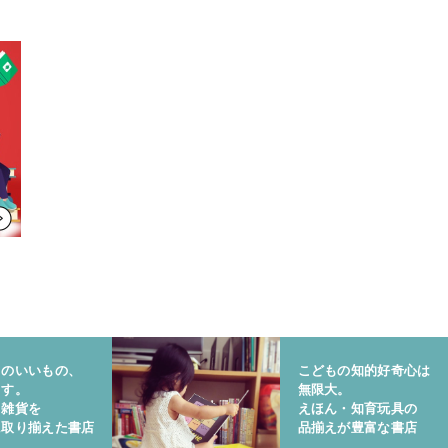
りのいいもの、
こどもの知的好奇心は
ます。
無限大。
と雑貨を
えほん・知育玩具の
に取り揃えた書店
品揃えが豊富な書店