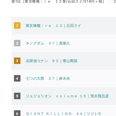
第1位［東京喰種：ｒｅ １２巻/石田スイ/514円＋税］ 「
1
東京喰種：ｒｅ １２｜石田スイ
2
キングダム ４７｜原泰久
3
名探偵コナン ９３｜青山剛昌
4
七つの大罪 ２７｜鈴木央
5
ジョジョリオン ｖｏｌｕｍｅ １５｜荒木飛呂彦
6
ＧＩＡＮＴ ＫＩＬＬＩＮＧ ４４｜ツジトモ