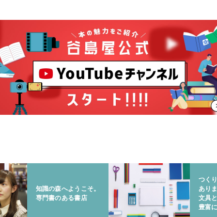
つく
知識の森へようこそ。
あり
専門書のある書店
文具
豊富