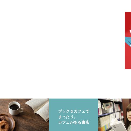
ブック＆カフェで
まったり。
カフェがある書店