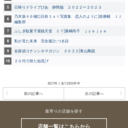
５
日帰りドライブぴあ 静岡版 ２０２２ー２０２３
乃木坂４６樋口日奈１ｓｔ写真集 恋人のように|前康輔
ＪＪ
6
編集部
7
ふしぎ駄菓子屋銭天堂 １７|廣嶋玲子
ｊｙａｊｙａ
8
私が見た未来 完全版|たつき諒
9
名探偵コナンシネマガジン ２０２２|青山剛昌
10
２０代で得た知見|Ｆ
657件 / 全1390件中
前の記事へ
次の記事へ
最寄りの店舗を探す
店舗一覧はこちらから