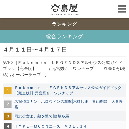
ランキング
総合ランキング
４月１１日〜４月１７日
第1位［Ｐｏｋｅｍｏｎ ＬＥＧＥＮＤＳアルセウス公式ガイド
ブック【完全版】 / 元宮秀介 ワンナップ /1650円(税
込) /オーバーラップ ]
Ｐｏｋｅｍｏｎ ＬＥＧＥＮＤＳアルセウス公式ガイドブック
1
【完全版|】元宮秀介
ワンナップ
名探偵コナン ハロウィンの花嫁|水稀しま
青山剛昌
大倉崇
2
裕
3
同志少女よ、敵を撃て|逢坂冬馬
4
ＴＹＰＥーＭＯＯＮエース ＶＯＬ．１４