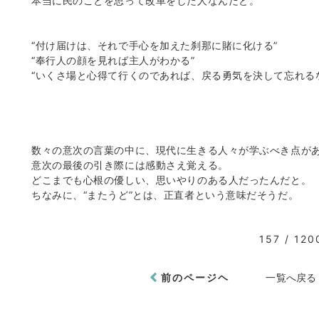
本当に民のことを思って改革をした人なんだと。
“付け届けは、それで手心を加えた刹那に賭に化ける”
“奉行人の顔を見れば主人がわかる”
“いくさ場と心得て行くのであれば、戻る勇気を決して忘れる
数々の意次の言葉の中に、現代に生きる人々が学ぶべき点が
意次の最後の引き際には感動さえ覚える。
どこまでも心根の優しい、思いやりのある人だったんだと。
ちなみに、“またうど”とは、正直者という意味だそうだ。
157 / 120
前のページヘ
一覧へ戻る