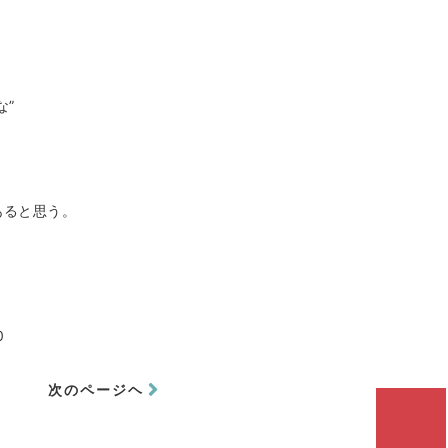
な”
あると思う。
0
次のページヘ