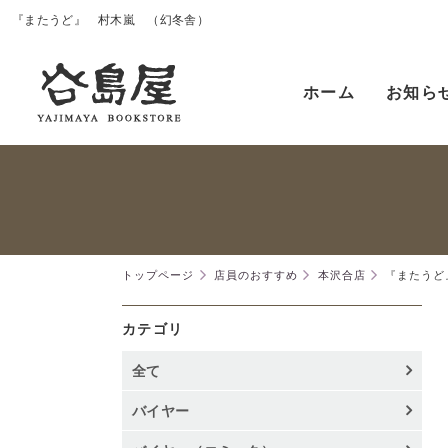
『またうど』 村木嵐 （幻冬舎）
ホーム
お知ら
トップページ
店員のおすすめ
本沢合店
『またうど
カテゴリ
全て
バイヤー