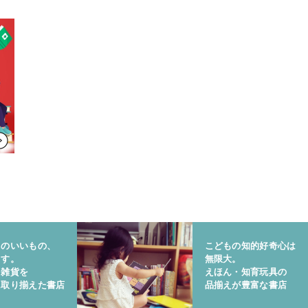
りのいいもの、
こどもの知的好奇心は
ます。
無限大。
と雑貨を
えほん・知育玩具の
に取り揃えた書店
品揃えが豊富な書店