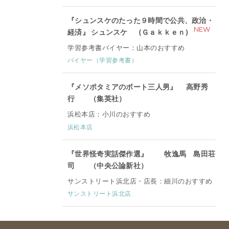
『シュンスケのたった９時間で公共、政治・
NEW
経済』 シュンスケ (Ｇａｋｋｅｎ)
学習参考書バイヤー：山本のおすすめ
バイヤー（学習参考書）
『メソポタミアのボート三人男』 高野秀
行 （集英社）
浜松本店：小川のおすすめ
浜松本店
『世界怪奇実話傑作選』 牧逸馬 島田荘
司 （中央公論新社）
サンストリート浜北店・店長：細川のおすすめ
サンストリート浜北店