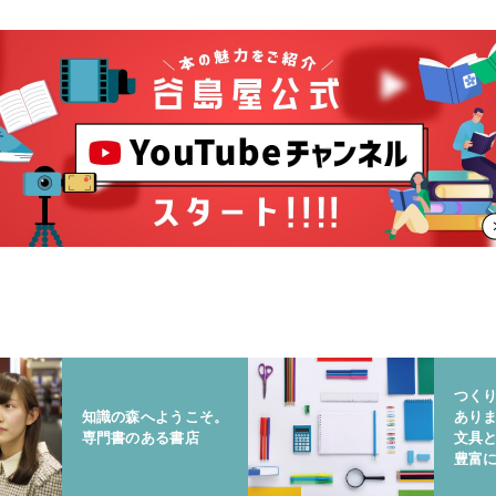
つく
知識の森へようこそ。
あり
専門書のある書店
文具
豊富