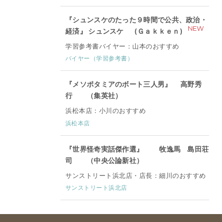
『シュンスケのたった９時間で公共、政治・
NEW
経済』 シュンスケ (Ｇａｋｋｅｎ)
学習参考書バイヤー：山本のおすすめ
バイヤー（学習参考書）
『メソポタミアのボート三人男』 高野秀
行 （集英社）
浜松本店：小川のおすすめ
浜松本店
『世界怪奇実話傑作選』 牧逸馬 島田荘
司 （中央公論新社）
サンストリート浜北店・店長：細川のおすすめ
サンストリート浜北店