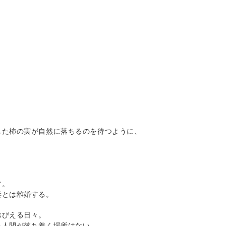
した柿の実が自然に落ちるのを待つように、
す。
妻とは離婚する。
おびえる日々。
る人間が落ち着く場所はない。