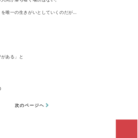
とを唯一の生きがいとしていくのだが…
、
びがある」と
0
次のページヘ