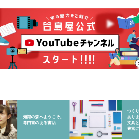
つく
知識の森へようこそ。
あり
専門書のある書店
文具
豊富