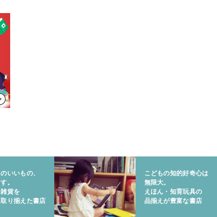
りのいいもの、
こどもの知的好奇心は
ます。
無限大。
と雑貨を
えほん・知育玩具の
に取り揃えた書店
品揃えが豊富な書店