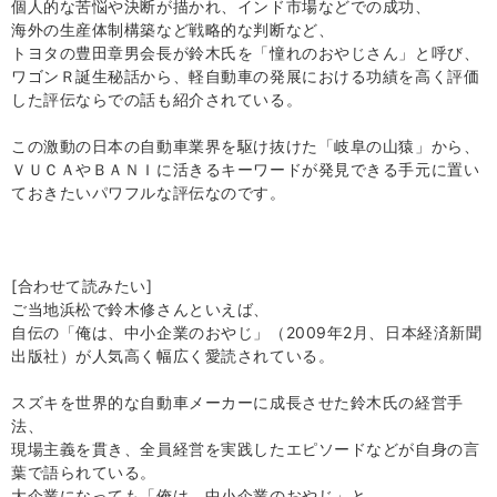
個人的な苦悩や決断が描かれ、インド市場などでの成功、
海外の生産体制構築など戦略的な判断など、
トヨタの豊田章男会長が鈴木氏を「憧れのおやじさん」と呼び、
ワゴンＲ誕生秘話から、軽自動車の発展における功績を高く評価
した評伝ならでの話も紹介されている。
この激動の日本の自動車業界を駆け抜けた「岐阜の山猿」から、
ＶＵＣＡやＢＡＮＩに活きるキーワードが発見できる手元に置い
ておきたいパワフルな評伝なのです。
[合わせて読みたい]
ご当地浜松で鈴木修さんといえば、
自伝の「俺は、中小企業のおやじ」（2009年2月、日本経済新聞
出版社）が人気高く幅広く愛読されている。
スズキを世界的な自動車メーカーに成長させた鈴木氏の経営手
法、
現場主義を貫き、全員経営を実践したエピソードなどが自身の言
葉で語られている。
大企業になっても「俺は、中小企業のおやじ」と、