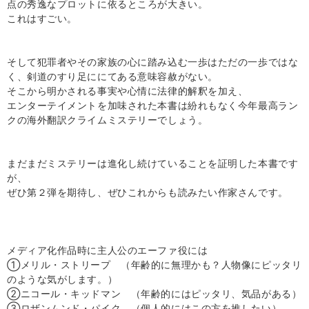
点の秀逸なプロットに依るところが大きい。
これはすごい。
そして犯罪者やその家族の心に踏み込む一歩はただの一歩ではな
く、剣道のすり足ににてある意味容赦がない。
そこから明かされる事実や心情に法律的解釈を加え、
エンターテイメントを加味された本書は紛れもなく今年最高ラン
クの海外翻訳クライムミステリーでしょう。
まだまだミステリーは進化し続けていることを証明した本書です
が、
ぜひ第２弾を期待し、ぜひこれからも読みたい作家さんです。
メディア化作品時に主人公のエーファ役には
①メリル・ストリープ （年齢的に無理かも？人物像にピッタリ
のような気がします。）
②ニコール・キッドマン （年齢的にはピッタリ、気品がある）
③ロザンムンド・パイク （個人的にはこの方を推したい）