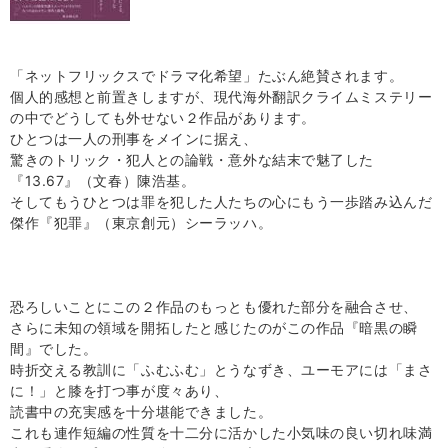
「ネットフリックスでドラマ化希望」たぶん絶賛されます。
個人的感想と前置きしますが、現代海外翻訳クライムミステリー
の中でどうしても外せない２作品があります。
ひとつは一人の刑事をメインに据え、
驚きのトリック・犯人との論戦・意外な結末で魅了した
『13.67』（文春）陳浩基。
そしてもうひとつは罪を犯した人たちの心にもう一歩踏み込んだ
傑作『犯罪』（東京創元）シーラッハ。
恐ろしいことにこの２作品のもっとも優れた部分を融合させ、
さらに未知の領域を開拓したと感じたのがこの作品『暗黒の瞬
間』でした。
時折交える教訓に「ふむふむ」とうなずき、ユーモアには「まさ
に！」と膝を打つ事が度々あり、
読書中の充実感を十分堪能できました。
これも連作短編の性質を十二分に活かした小気味の良い切れ味満