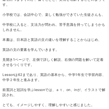
す。
小学校では、会話中心で、楽しく勉強ができていた生徒さんも、
中学校に入ると、文法力が問われ、苦手意識を持ってしまうかも
しれません。
本書は、日本語と英語の文の違いを理解することからはじめ、
英語の文の要素を学んでいきます。
見開き
1
ページで、左側で詳しく解説、右側の問題を解いて定着
させるつくりです。
Lesson
は
62
まであり、英語の基本から、中学
1
年生で学習内容、
中学２年生と進みます。
前置詞と冠詞を学ぶ
lesson
では、ａｔ、
on
、
in
が、イラストで解
説され、
とても、イメージしやすく、理解しやすいと感じました。