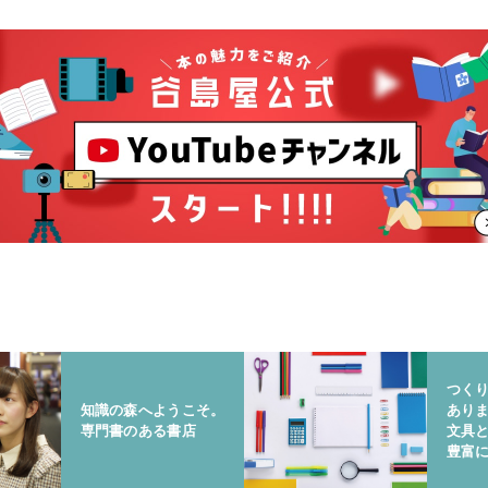
つく
知識の森へようこそ。
あり
専門書のある書店
文具
豊富