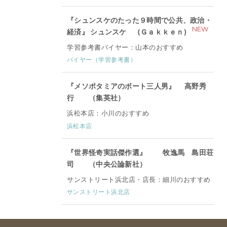
『シュンスケのたった９時間で公共、政治・
NEW
経済』 シュンスケ (Ｇａｋｋｅｎ)
学習参考書バイヤー：山本のおすすめ
バイヤー（学習参考書）
『メソポタミアのボート三人男』 高野秀
行 （集英社）
浜松本店：小川のおすすめ
浜松本店
『世界怪奇実話傑作選』 牧逸馬 島田荘
司 （中央公論新社）
サンストリート浜北店・店長：細川のおすすめ
サンストリート浜北店