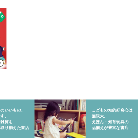
りのいいもの、
こどもの知的好奇心は
ます。
無限大。
と雑貨を
えほん・知育玩具の
に取り揃えた書店
品揃えが豊富な書店