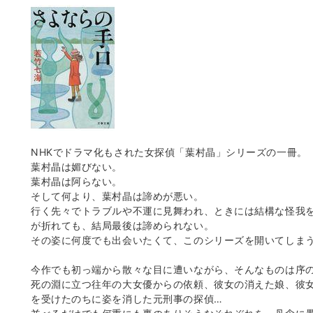
NHKでドラマ化もされた女探偵「葉村晶」シリーズの一冊。
葉村晶は媚びない。
葉村晶は阿らない。
そして何より、葉村晶は諦めが悪い。
行く先々でトラブルや不運に見舞われ、ときには結構な怪我
が折れても、結局最後は諦められない。
その姿に何度でも出会いたくて、このシリーズを開いてしま
今作でも初っ端から散々な目に遭いながら、そんなものは序
死の淵に立つ往年の大女優からの依頼、彼女の消えた娘、彼
を受けたのちに姿を消した元刑事の探偵…