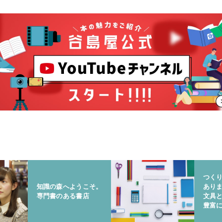
つく
知識の森へようこそ。
あり
専門書のある書店
文具
豊富