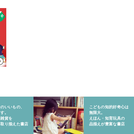
りのいいもの、
こどもの知的好奇心は
ます。
無限大。
と雑貨を
えほん・知育玩具の
に取り揃えた書店
品揃えが豊富な書店