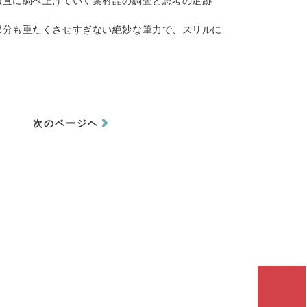
愚直に調べ上げていく葉村晶の調査と思考の足跡
部分も重たくさせすぎない絶妙な筆力で、スリルに
0
次のページヘ