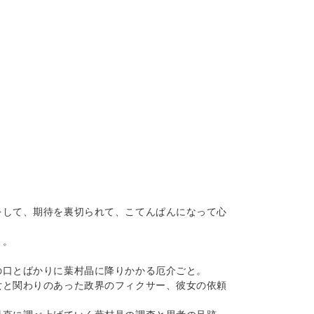
をして、期待を裏切られて、こてんぱんになって心
う。
の口とばかりに葉村晶に降りかかる厄介ごと。
女と関わりのあった政界のフィクサー、彼女の依頼