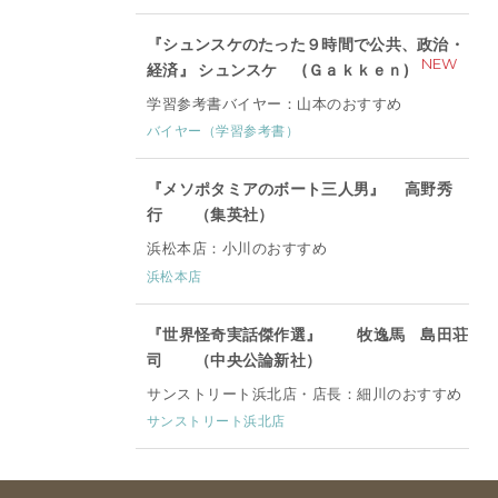
『シュンスケのたった９時間で公共、政治・
NEW
経済』 シュンスケ (Ｇａｋｋｅｎ)
学習参考書バイヤー：山本のおすすめ
バイヤー（学習参考書）
『メソポタミアのボート三人男』 高野秀
行 （集英社）
浜松本店：小川のおすすめ
浜松本店
『世界怪奇実話傑作選』 牧逸馬 島田荘
司 （中央公論新社）
サンストリート浜北店・店長：細川のおすすめ
サンストリート浜北店