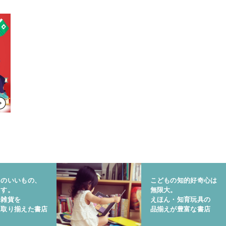
りのいいもの、
こどもの知的好奇心は
ます。
無限大。
と雑貨を
えほん・知育玩具の
に取り揃えた書店
品揃えが豊富な書店