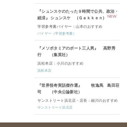
『シュンスケのたった９時間で公共、政治・
NEW
経済』 シュンスケ (Ｇａｋｋｅｎ)
学習参考書バイヤー：山本のおすすめ
バイヤー（学習参考書）
『メソポタミアのボート三人男』 高野秀
行 （集英社）
浜松本店：小川のおすすめ
浜松本店
『世界怪奇実話傑作選』 牧逸馬 島田荘
司 （中央公論新社）
サンストリート浜北店・店長：細川のおすすめ
サンストリート浜北店