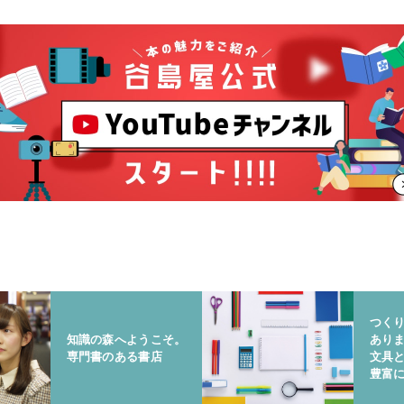
つく
知識の森へようこそ。
あり
専門書のある書店
文具
豊富