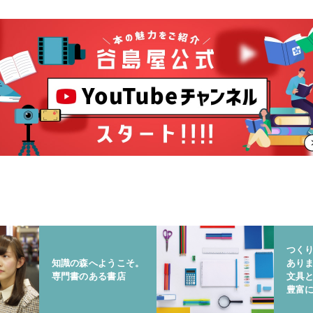
つく
知識の森へようこそ。
あり
専門書のある書店
文具
豊富