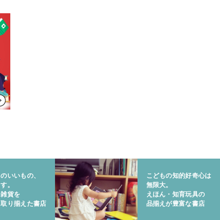
りのいいもの、
こどもの知的好奇心は
ます。
無限大。
と雑貨を
えほん・知育玩具の
に取り揃えた書店
品揃えが豊富な書店