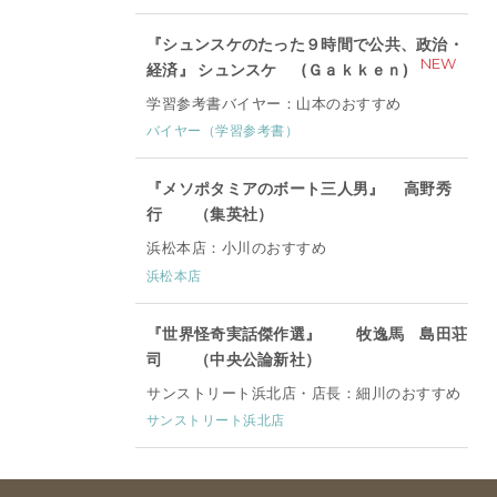
『シュンスケのたった９時間で公共、政治・
NEW
経済』 シュンスケ (Ｇａｋｋｅｎ)
学習参考書バイヤー：山本のおすすめ
バイヤー（学習参考書）
『メソポタミアのボート三人男』 高野秀
行 （集英社）
浜松本店：小川のおすすめ
浜松本店
『世界怪奇実話傑作選』 牧逸馬 島田荘
司 （中央公論新社）
サンストリート浜北店・店長：細川のおすすめ
サンストリート浜北店