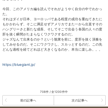
今回、このアメリカ編を読んでそれがようやく自分の中でわかっ
た。
それはダイが日本、ヨーロッパである程度の成功を重ねてきたに
もかかわらず、そこに満足せずアメリカでまた一から出直すその
ハングリーさと新たな成長、そしてそこで出会う各国の人々の度
肝を抜く瞬間がたまらなくワクワクするのだ。
ジャズなんて出来るのか？という観衆を前に、度肝を抜く演奏を
してみせるのだ。そこにワクワクし、スカッとするのだ。この先
どんな過程を経てどれほど大きくなるのか、本当に楽しみ。。。
https://bluegiant.jp/
708件 / 全1200件中
前の記事へ
次の記事へ