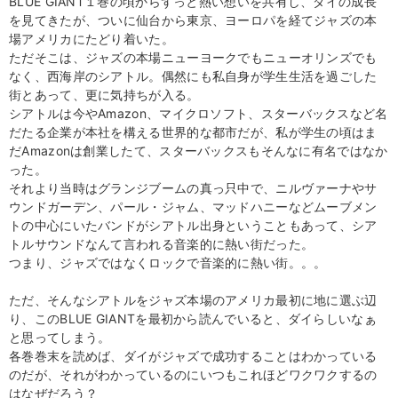
BLUE GIANT１巻の頃からずっと熱い想いを共有し、ダイの成長
を見てきたが、ついに仙台から東京、ヨーロパを経てジャズの本
場アメリカにたどり着いた。
ただそこは、ジャズの本場ニューヨークでもニューオリンズでも
なく、西海岸のシアトル。偶然にも私自身が学生生活を過ごした
街とあって、更に気持ちが入る。
シアトルは今やAmazon、マイクロソフト、スターバックスなど名
だたる企業が本社を構える世界的な都市だが、私が学生の頃はま
だAmazonは創業したて、スターバックスもそんなに有名ではなか
った。
それより当時はグランジブームの真っ只中で、ニルヴァーナやサ
ウンドガーデン、パール・ジャム、マッドハニーなどムーブメン
トの中心にいたバンドがシアトル出身ということもあって、シア
トルサウンドなんて言われる音楽的に熱い街だった。
つまり、ジャズではなくロックで音楽的に熱い街。。。
ただ、そんなシアトルをジャズ本場のアメリカ最初に地に選ぶ辺
り、このBLUE GIANTを最初から読んでいると、ダイらしいなぁ
と思ってしまう。
各巻巻末を読めば、ダイがジャズで成功することはわかっている
のだが、それがわかっているのにいつもこれほどワクワクするの
はなぜだろう？