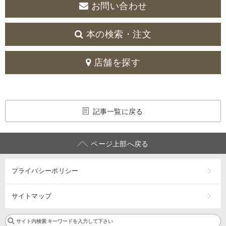
お問い合わせ
本の検索・注文
店舗を探す
記事一覧に戻る
ページ上部へ戻る
プライバシーポリシー
サイトマップ