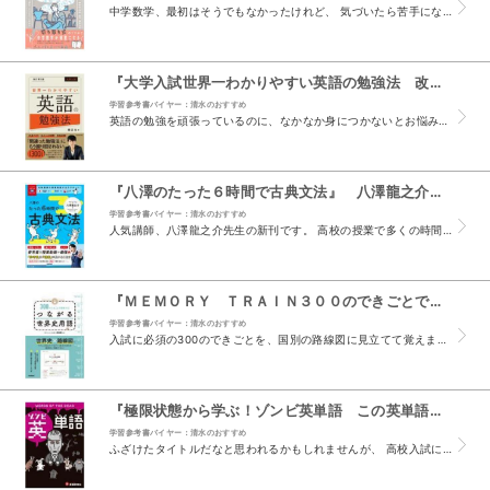
中学数学、最初はそうでもなかったけれど、 気づいたら苦手になっていた。 全体をおさらいして、不確かな知識を確実なものにしたい。 そんな方に、おすすめです。 学習をはじめる前にでは、小学算数のお...
『大学入試世界一わかりやすい英語の勉強法 改訂第２版』 関正生 （ＫＡＤＯＫＡＷＡ）
学習参考書バイヤー：清水のおすすめ
英語の勉強を頑張っているのに、なかなか身につかないとお悩みの方おすすめです。 本書の中に、失敗例として、予習＝辞書引きになっていませんかとあります。 調べた日本語を英文の下に書きつらねることに...
『八澤のたった６時間で古典文法』 八澤龍之介 （学研プラス）
学習参考書バイヤー：清水のおすすめ
人気講師、八澤龍之介先生の新刊です。 高校の授業で多くの時間を割いて勉強してきたけれど、 古典は、苦手でよくわからないという方におすすめです。 本書は、高校3年分の古典文法を、9つのチャプター...
『ＭＥＭＯＲＹ ＴＲＡＩＮ３００のできごとで理解する！つながる世界史用語』 斎藤整 （学研プラス）
学習参考書バイヤー：清水のおすすめ
入試に必須の300のできごとを、国別の路線図に見立てて覚えます。 列車に乗って過去から、現代に向かって旅をしながら、 できごとの経緯、その結果を確認。 赤シートが付いていますので、重要用語の暗...
『極限状態から学ぶ！ゾンビ英単語 この英単語＆英会話で生き残れ』 近畿大学ゾンビ研究所 （受験研究社 増進堂・受験研究社）
学習参考書バイヤー：清水のおすすめ
ふざけたタイトルだなと思われるかもしれませんが、 高校入試に必須の2000語を収録、 ロングセラー単語集『英単語2100』を土台にした内容で安心です。 見出し語には、重要度がわかるレベルが表記...