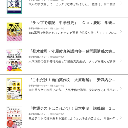
大人の学び直しに、ピッタリな本が出ました。 監修は、第二言語習得研究の専門家、門田修平教授です。 詰め込み学習ではなく、習得しやすい形で構成されています。 まず、やさしい解説でしっかり理解。 ...
『ラップで暗記 中学歴史』 Ｃｏ．慶応 学研プラス （学研プラス）
学習参考書バイヤー：清水のおすすめ
TBS系列で放送されていたテレビ番組「学校へ行こう！」でブレイク、 「お勉強ラップ」として人気のCo.慶応さんの新刊です。 歴史の年号を暗記するのって、なかなか大変ですよね。 ラップの歌詞で、...
『登木健司・守屋佑真英語内容一致問題講義の実況中継』 登木健司 守屋佑真 （語学春秋社）
学習参考書バイヤー：清水のおすすめ
人気講師の登木健司先生と守屋佑真先生が、 タッグを組んだ新刊が出ました。 英文を読んで、後に続く各問の適切な答えを選ぶ形式の問題、 制限時間内に解くためのコツがわかると助かりますよね。 内容一...
『これだけ！自由英作文 大原則編』 安武内ひろし （水王舎）
学習参考書バイヤー：清水のおすすめ
自由英作文でお困りの方、 人気予備校講師、安武内ひろし先生の新刊をおすすめします。 自由英作文は、多くの大学で出題されます。 その採点法は、減点法が使われることが多く、 いかに、減点されないか...
『共通テストはこれだけ！日本史Ｂ 講義編 １』 金谷俊一郎 （文英堂）
学習参考書バイヤー：清水のおすすめ
共通テストで日本史Ｂを選択しようとお考えの皆さん、 用語や年号を丸暗記しようとして、時間がないって思っていませんか。 効率的に共通テストに必要な知識を得るために、本書をおすすめします。 著者は...