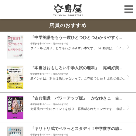
店員のおすすめ
『中学英語をもう一度ひとつひとつわかりやすく。 改訂版』 山田暢彦 （Ｇａｋｋｅｎ）
学習参考書バイヤー：清水のおすすめ
タイトルどおり、とてもわかりやすい本です。 be 動詞は、「イコール」でつなぐ働きをする動詞との解説に、 なるほどと、納得。 学び直しに、ピッタリの一冊です。 見開きで一つの項目を学習するつく...
『本当はおもしろい中学入試の理科』 尾嶋好美 （大和書房）
学習参考書バイヤー：清水のおすすめ
黒インクは、本当は黒じゃないって、ご存知でした？ 水性の黒のサインペンで線を引いたフィルターに水を吸わせると、 色がにじみ、ピンクやブルーの色があらわれます。 サインペンの種類によって、あらわ...
『古典常識 パワーアップ版』 かなゆきこ 吉田順 富井健二 （学研教育出版 Ｇａｋｋｅｎ）
学習参考書バイヤー：清水のおすすめ
光源氏の一生にポイントを絞り、再構成されたマンガです。 物語のなかで出てくる聞きなれない言葉には、注釈がありますので、 スムーズに読み進めることができます。 この物語を通して、平安貴族の世界を...
『キリトリ式でペラっとスタディ！中学数学の総復習ドリル』 小倉悠司 （Ｇａｋｋｅｎ）
学習参考書バイヤー：清水のおすすめ