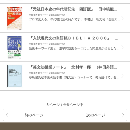
『元祖日本史の年代暗記法 四訂版』 田中暁龍 （旺文社）
学習参考書バイヤー：清水のおすすめ
ゴロで覚える、年代暗記法の紹介です。 本書は、旺文社『全国大学入試問題正解』から、 年代関連データを分析、精選した年代が、時代別に収録されています。 見開き左頁に、年代と解説、右頁に前後の流れ...
『入試現代文の単語帳ＢＩＢＬＩＡ ２０００』 柳生好之 （学研プラス）
学習参考書バイヤー：清水のおすすめ
語彙キーワード集と、漢字問題集を一つにした問題集が出ました。 入試では、論理的に考える思考力がとわれます。 そのために必要な語彙力を、この問題集を使って養ってください。 本書の特徴を説明します...
『英文法授業ノート』 北村孝一郎 （神田外語大学出版局 ぺりかん社）
学習参考書バイヤー：清水のおすすめ
谷島屋浜松本店の語学書（英文法）コーナーで、売れ続けている人気の本です。 つくりは非常にシンプルで、中学・高校の授業で扱われる英文法の主な27項目を、いくつかにわけ108のシートで取り上げてい...
3ページ / 全6ページ中
前のページ
次のページ