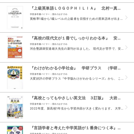
『上級英単語ＬＯＧＯＰＨＩＬＩＡ』 北村一真 （アスク出版 鍬谷書店）
学習参考書バイヤー：清水のおすすめ
英検準1級から1級レベルの上級者を目指すための英単語本が出ました。 『ロゴフィリア』、あまり聞きなれない言葉ですが、 Logo-（言葉）＋philia（～を好むこと）で、 「言葉や言葉の学習を...
『高校の現代文が１冊でしっかりわかる本』 安達雄大 （かんき出版）
学習参考書バイヤー：清水のおすすめ
河合塾講師安達雄大先生の新刊が出ました。 現代文が苦手で、安定した得点がとれないとお悩みの方、お試しください。 本文が読めていない。 本文は読めているけれど、問題が解けない。 読み方や解き方は...
『わけがわかる小学社会』 学研プラス （学研プラス）
学習参考書バイヤー：清水のおすすめ
大変好評の学研プラス『中学版わけがわかるシリーズ』から、 この度、小学生版『わけがわかる小学社会』が出版されました。 暗記が苦手だから、社会は嫌いと言うかたも多いのではないでしょうか。 本書は...
『高校とってもやさしい英文法 ３訂版』 大岩秀樹 （旺文社）
学習参考書バイヤー：清水のおすすめ
2022年度、新高校1年生から学習内容が大きく変わります。 大学入試も変化し、推薦型・総合型選抜入試の枠は、増加傾向です。 定期テストでしっかり点数を取ることが求められ、 日常学習の積み重ねが...
『言語学者と考えた中学英語が１番身につく本』 門田修平 （学研プラス）
学習参考書バイヤー：清水のおすすめ