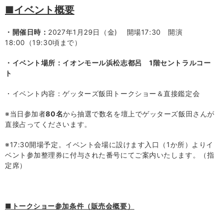
■イベント概要
・開催日時：
2027年1月29日（金) 開場17:30 開演
18:00（19:30頃まで）
・イベント場所：イオンモール浜松志都呂
1
階セントラルコー
ト
・イベント内容：ゲッターズ飯田トークショー＆直接鑑定会
※当日参加者
80
名
から抽選で数名を壇上でゲッターズ飯田さんが
直接占ってくださいます。
※
17:30
開場予定。イベント会場に設けます入口（
1
か所）よりイ
ベント参加整理券に付与された番号にてご案内いたします。（指
定席）
■トークショー参加条件（販売会概要）