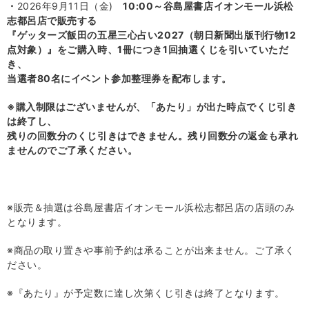
・
2026年9月11日（金)
10:00
～谷島屋書店イオンモール浜松
志都呂店で販売する
『ゲッターズ飯田の五星三心占い2027
（朝日新聞出版刊行物12
点対象）』をご購入時、1
冊につき1
回抽選くじ
を引いていただ
き、
当選者80
名にイベント参加整理券を配布します。
※購入制限はございませんが、「あたり」が出た時点でくじ引き
は終了し、
残りの回数分のくじ引きはできません。
残り回数分の返金も承れ
ませんのでご了承ください。
※販売＆抽選は谷島屋書店イオンモール浜松志都呂店の店頭のみ
となります。
※商品の取り置きや事前予約は承ることが出来ません。ご了承く
ださい。
※『あたり』が予定数に達し次第くじ引きは終了となります。