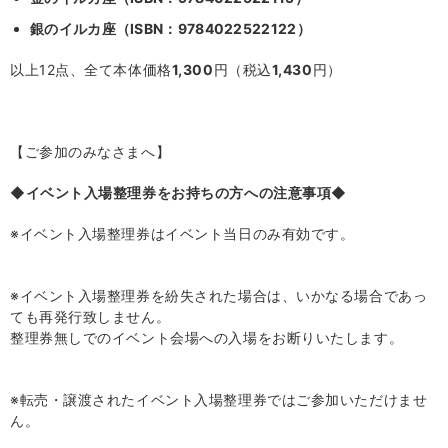
銀のイルカ座（
ISBN
：
9784022522122
）
以上
12
点、全て本体価格
1,300
円（税込
1,430
円）
【ご参加のみなさまへ】
◆イベント入場整理券をお持ちの方への注意事項◆
※イベント入場整理券はイベント当日のみ有効です。
※イベント入場整理券を紛失された場合は、いかなる場合であっ
ても再発行致しません。
整理券無しでのイベント会場への入場をお断りいたします。
※転売・譲渡されたイベント入場整理券ではご参加いただけませ
ん。