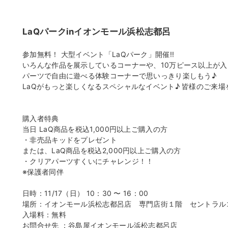
LaQパークinイオンモール浜松志都呂
参加無料！ 大型イベント「LaQパーク」開催!!
いろんな作品を展示しているコーナーや、10万ピース以上が入
パーツで自由に遊べる体験コーナーで思いっきり楽しもう♪
LaQがもっと楽しくなるスペシャルなイベント♪ 皆様のご来場
購入者特典
当日 LaQ商品を税込1,000円以上ご購入の方
・非売品キッドをプレゼント
または、LaQ商品を税込2,000円以上ご購入の方
・クリアパーツすくいにチャレンジ！！
※保護者同伴
日時：11/17（日） 10：30 〜 16：00
場所：イオンモール浜松志都呂店 専門店街１階 セントラル
入場料：無料
お問合せ先 ：谷島屋イオンモール浜松志都呂店