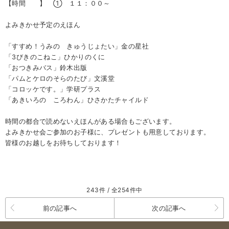
【時間 】
① １１：００～
よみきかせ予定のえほん
「すすめ！うみの きゅうじょたい」金の星社
「3びきのこねこ」ひかりのくに
「おつきみバス」鈴木出版
「パムとケロのそらのたび」文溪堂
「コロッケです。」学研プラス
「あきいろの ころわん」ひさかたチャイルド
時間の都合で読めないえほんがある場合もございます。
よみきかせ会ご参加のお子様に、プレゼントも用意しております。
皆様のお越しをお待ちしております！
243件 / 全254件中
前の記事へ
次の記事へ