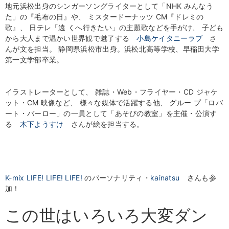
地元浜松出身のシンガーソングライターとして「NHK みんなう
た」の『毛布の日』や、 ミスタードーナッツ CM『ドレミの
歌』、 日テレ「遠 くへ行きたい」の主題歌などを手がけ、 子ども
から大人まで温かい世界観で魅了する
小島ケイタニーラブ
さ
んが文を担当。
静岡県浜松市出身。浜松北高等学校、早稲田大学
第一文学部卒業。
イラストレーターとして、 雑誌・Web・フライヤー・CD ジャケ
ット・CM 映像など、 様々な媒体で活躍する他、 グルー プ「ロバ
ート・バーロー」の一員として「あそびの教室」を主催・公演す
る
木下ようすけ
さんが絵を担当する。
K-mix LIFE! LIFE! LIFE!
のパーソナリティ・
kainatsu
さんも参
加！
この世はいろいろ大変ダン