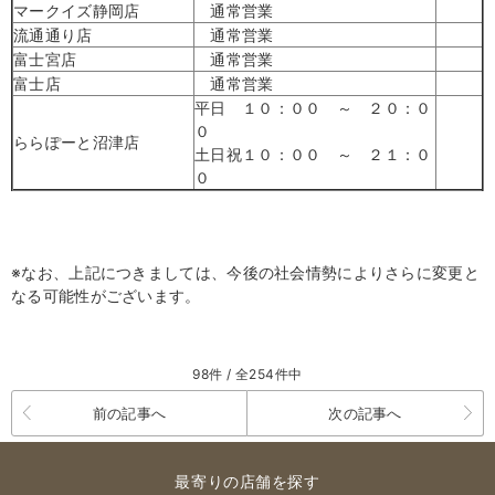
マークイズ静岡店
通常営業
流通通り店
通常営業
富士宮店
通常営業
富士店
通常営業
平日
１０：００ ～ ２０：０
０
ららぽーと沼津店
土日祝１０：００ ～ ２１：０
０
※なお、上記につきましては、今後の社会情勢によりさらに変更と
なる可能性がございます。
98件 / 全254件中
前の記事へ
次の記事へ
最寄りの店舗を探す