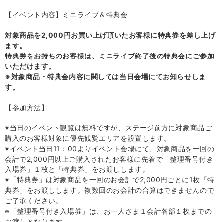
【イベント内容】ミニライブ＆特典会
対象商品を2,000円お買い上げ頂いたお客様に特典券を差し上げ
ます。
特典券をお持ちのお客様は、ミニライブ終了後の特典会にご参加
いただけます。
※対象商品・特典会内容に関しては当日会場にてお知らせしま
す。
【参加方法】
※当日のイベント観覧は無料ですが、ステージ前方に対象商品ご
購入のお客様対象に優先観覧エリアを設置します。
※イベント当日
11
：
00
よりイベント会場にて、対象商品を一回の
会計で
2,000
円以上ご購入されたお客様に先着で「整理番号付き
入場券」１枚と「特典券」をお渡しします。
※「特典券」は対象商品を一回のお会計で
2,000
円ごとに
1
枚「特
典券」をお渡しします。複数回のお会計の合算はできませんので
ご了承ください。
※「整理番号付き入場券」は、お一人さま１会計各部１枚までの
お渡しとなります。