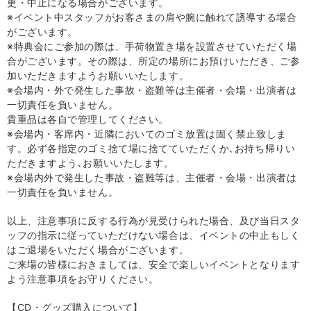
更・中止になる場合がございます。
※イベント中スタッフがお客さまの肩や腕に触れて誘導する場合
がございます。
※特典会にご参加の際は、手荷物置き場を設置させていただく場
合がございます。その際は、所定の場所にお預けいただき、ご参
加いただきますようお願いいたします。
※会場内・外で発生した事故・盗難等は主催者・会場・出演者は
一切責任を負いません。
貴重品は各自で管理してください。
※会場内・客席内・近隣においてのゴミ放置は固く禁止致しま
す。必ず各指定のゴミ捨て場に捨てていただくか､お持ち帰りい
ただきますよう､お願いいたします。
※会場内外で発生した事故・盗難等は、主催者・会場・出演者は
一切責任を負いません。
以上、注意事項に反する行為が見受けられた場合、及び当日スタ
ッフの指示に従っていただけない場合は、イベントの中止もしく
はご退場をいただく場合がございます。
ご来場の皆様におきましては、安全で楽しいイベントとなります
よう注意事項をお守りください。
【
CD
・グッズ購入について】