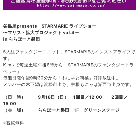
谷島屋presents STARMARIE ライブショー
〜マリスト拡大プロジェクト vol.4〜
in ららぽーと磐田
5
人組ファンタジーユニット、
STARMARIE
のインストアライブで
す。
K-mix
で毎週土曜午後
8
時から「
STARMARIE
のファンタジートラ
ベラー」
毎週日曜午後
9
時
30
分から「もにゃと朝橘」好評放送中。
メンバーの木下望は浜松市出身、中根もにゃは湖西市出身です。
（日 時） 9月18日（日） 1回目／12:00 2回目／
15:00
（会 場） ららぽーと磐田 1F グリーンステージ
※観覧無料