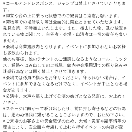
※コールアンドレスポンス、ジャンプは禁止とさせていただきま
す。
※脚立や台の上に乗った状態でのご観覧はご遠慮お願います。
※荷物等での場所取り等は全面的に禁止とさせていただきます。
発見次第、即時撤去いたします。また、撤去した物、及び放置さ
れている物に関して、主催者・会場・出演者は一切の責任を負い
ません。
※会場は商業施設内となります。イベントに参加されないお客様
も多数おられます。
他のお客様、他のテナントのご迷惑になるようなコール、ミック
ス、通路へはみ出してのご観覧、館内や会場周辺での座り込みや
迷惑行為などは固く禁止とさせて頂きます。
※会場では係員の指示をお守りください。守られない場合は、イ
ベントに参加できなくなるだけでなく、イベントが中止となる場
合があります。
※公演中、大声を張り上げて公演の妨げとなる発言は、お止めく
ださい。
※ステージに向かって駆け出したり、前に押し寄せるなどの行為
は、思わぬ怪我に繋がることもございますので、お止め下さい。
※ご来場のお客さまの安全確保のため、天候・災害や諸事情等の
理由により、安全面を考慮して止むを得ずイベントの内容が変