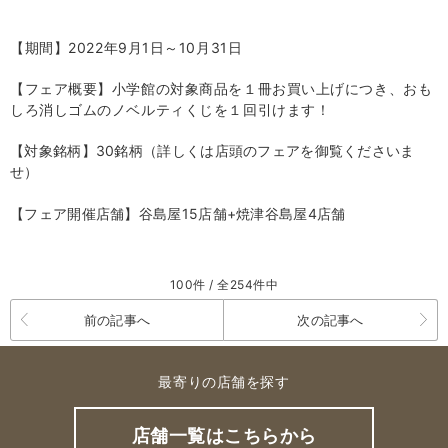
【期間】
2022
年
9
月
1
日～
10
月
31
日
【フェア概要】小学館の対象商品を１冊お買い上げにつき、おも
しろ消しゴムのノベルティくじを１回引けます！
【対象銘柄】30銘柄（詳しくは店頭のフェアを御覧くださいま
せ）
【フェア開催店舗】谷島屋15店舗+焼津谷島屋4店舗
100件 / 全254件中
前の記事へ
次の記事へ
最寄りの店舗を探す
店舗一覧はこちらから