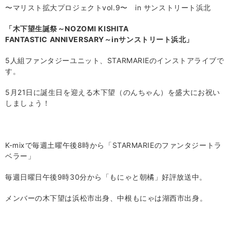
〜マリスト拡大プロジェクトvol.9〜 in サンストリート浜北
「木下望生誕祭～
NOZOMI KISHITA
FANTASTIC ANNIVERSARY
～
in
サンストリート浜北」
5
人組ファンタジーユニット、
STARMARIE
のインストアライブで
す。
5
月
21
日に誕生日を迎える木下望（のんちゃん）を盛大にお祝い
しましょう！
K-mix
で毎週土曜午後
8
時から「
STARMARIE
のファンタジートラ
ベラー」
毎週日曜日午後
9
時
30
分から「もにゃと朝橘」好評放送中。
メンバーの木下望は浜松市出身、中根もにゃは湖西市出身。