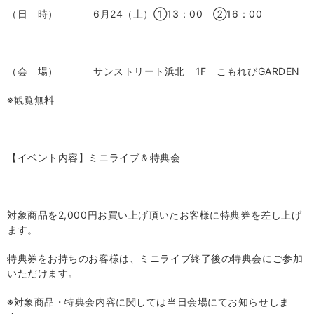
（日 時）
6
月
24
（土）①
13
：
00
②
16
：
00
（会 場）
サンストリート浜北
1F
こもれび
GARDEN
※観覧無料
【イベント内容】ミニライブ＆特典会
対象商品を2,000円お買い上げ頂いたお客様に特典券を差し上げ
ます。
特典券をお持ちのお客様は、ミニライブ終了後の特典会にご参加
いただけます。
※対象商品・特典会内容に関しては当日会場にてお知らせしま