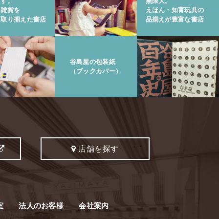
ます。
無限大。
と雑貨を
えほん・知育玩具の
に取り揃えた書店
品揃えが豊富な書店
谷島屋の包装紙
（ブックカバー）
店舗を探す
室
法人のお客様
会社案内