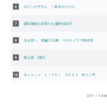
6
大ピンチずかん ｜鈴木のりたけ
7
源氏物語の女君たち|藤井由紀子
8
光る君へ 前編|大石静
ＮＨＫドラマ制作班
9
変な家 |雨穴
10
Ｍｙｏｊｏ ＬＩＶＥ！ ２０２４ 冬コン号
377 / 139