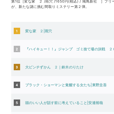
第1位［変な家 ２ /雨穴 /1650円(税込) / 飛鳥新社 
が、新たな謎に挑む間取りミステリー第２弾。
1
変な家 ２|雨穴
2
『ハイキュー！！』ジャンプ ゴミ捨て場の決戦 ２
3
大ピンチずかん ２｜鈴木のりたけ
4
ブラック・ショーマンと覚醒する女たち|東野圭吾
５
頭のいい人が話す前に考えていること|安達裕哉