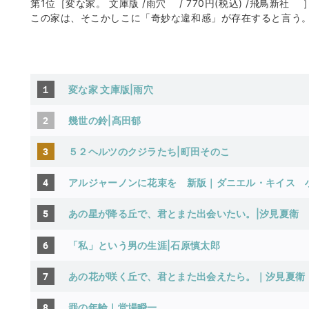
第1位［変な家。 文庫版 /雨穴 / 770円(税込) /飛鳥
この家は、そこかしこに「奇妙な違和感」が存在すると言う
１
変な家 文庫版|雨穴
2
幾世の鈴|髙田郁
3
５２ヘルツのクジラたち|町田そのこ
4
アルジャーノンに花束を 新版｜ダニエル・キイス
5
あの星が降る丘で、君とまた出会いたい。|汐見夏衛
6
「私」という男の生涯|石原慎太郎
7
あの花が咲く丘で、君とまた出会えたら。｜汐見夏衛
8
罪の年輪｜堂場瞬一