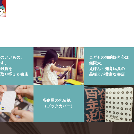
りのいいもの、
こどもの知的好奇心は
ます。
無限大。
と雑貨を
えほん・知育玩具の
に取り揃えた書店
品揃えが豊富な書店
谷島屋の包装紙
（ブックカバー）