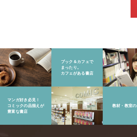
ブック＆カフェで
まったり。
カフェがある書店
マンガ好き必見！
コミックの品揃えが
教材・教室の
豊富な書店