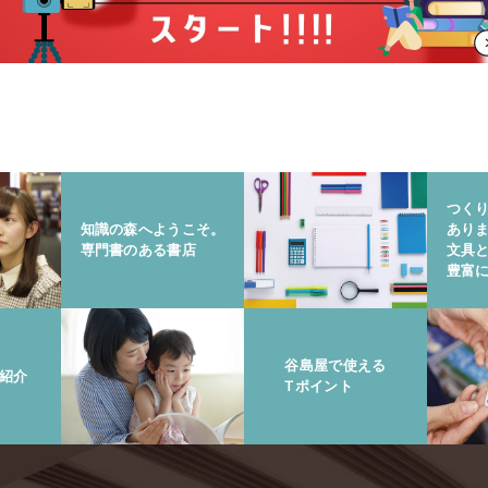
つく
知識の森へようこそ。
あり
専門書のある書店
文具
豊富
谷島屋で使える
紹介
Tポイント