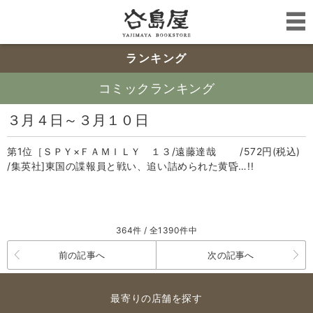
ランキング
コミックランキング
３月４日～３月１０日
第1位［ＳＰＹ×ＦＡＭＩＬＹ １３/遠藤達哉 /572円(税込)
/集英社]東国の諜報員と戦い、追い詰められた黄昏…!!
364件 / 全1390件中
前の記事へ
次の記事へ
最寄りの店舗を探す