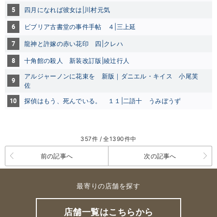
5
四月になれば彼女は|川村元気
6
ビブリア古書堂の事件手帖 ４|三上延
7
龍神と許嫁の赤い花印 四|クレハ
8
十角館の殺人 新装改訂版|綾辻行人
アルジャーノンに花束を 新版｜ダニエル・キイス
小尾芙
9
佐
10
探偵はもう、死んでいる。 １１|二語十
うみぼうず
357件 / 全1390件中
前の記事へ
次の記事へ
最寄りの店舗を探す
店舗一覧はこちらから