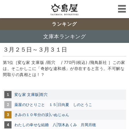
ランキング
文庫本ランキング
３月２５日～３月３１日
第1位［変な家 文庫版 /雨穴 / 770円(税込) /飛鳥新社 ］この家
は、そこかしこに「奇妙な違和感」が存在すると言う。不可解な
間取りの真相とは！？
１
変な家 文庫版|雨穴
2
薬屋のひとりごと １５|日向夏
しのとうこ
3
きみの１０年分の涙|いぬじゅん
4
わたしの幸せな結婚 八|顎木あくみ
月岡月穂