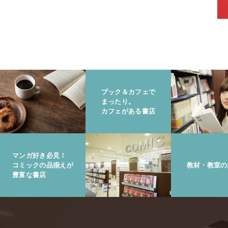
ブック＆カフェで
まったり。
カフェがある書店
マンガ好き必見！
コミックの品揃えが
教材・教室の
豊富な書店