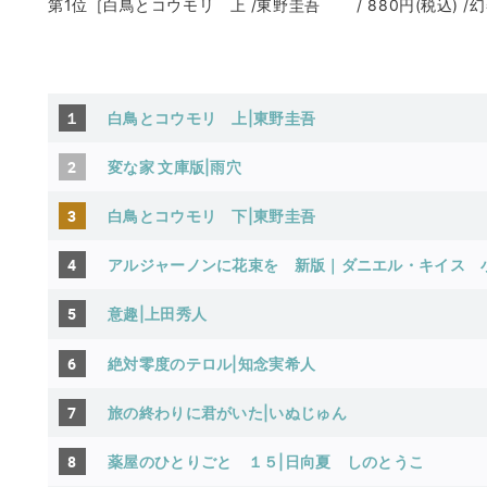
第1位［白鳥とコウモリ 上 /東野圭吾 / 880円(税込) 
１
白鳥とコウモリ 上|東野圭吾
2
変な家 文庫版|雨穴
3
白鳥とコウモリ 下
|東野圭吾
4
アルジャーノンに花束を 新版｜ダニエル・キイス
5
意趣|上田秀人
6
絶対零度のテロル|知念実希人
7
旅の終わりに君がいた|いぬじゅん
8
薬屋のひとりごと １５|日向夏
しのとうこ