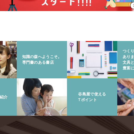
つく
知識の森へようこそ。
あり
専門書のある書店
文具
豊富
谷島屋で使える
紹介
Tポイント