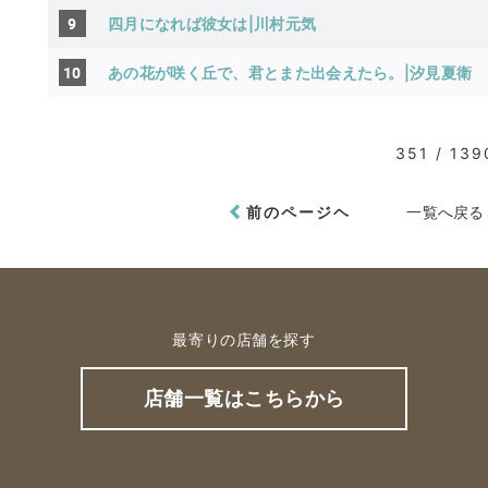
9
四月になれば彼女は|川村元気
10
あの花が咲く丘で、君とまた出会えたら。|汐見夏衛
351 / 139
前のページヘ
一覧へ戻る
最寄りの店舗を探す
店舗一覧はこちらから