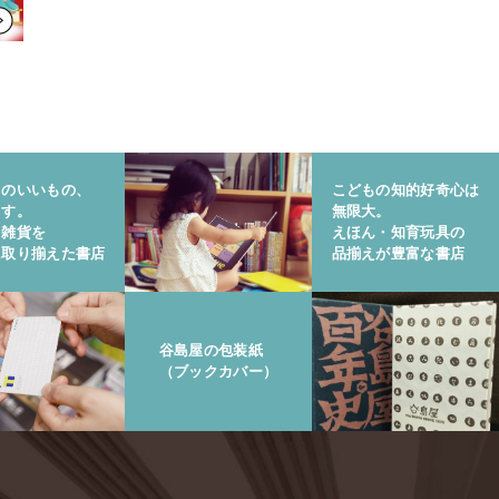
りのいいもの、
こどもの知的好奇心は
ます。
無限大。
と雑貨を
えほん・知育玩具の
に取り揃えた書店
品揃えが豊富な書店
谷島屋の包装紙
（ブックカバー）