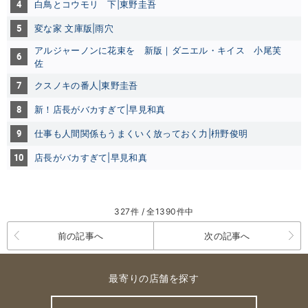
4
白鳥とコウモリ 下
|東野圭吾
5
変な家 文庫版|雨穴
アルジャーノンに花束を 新版｜ダニエル・キイス
小尾芙
6
佐
7
クスノキの番人|東野圭吾
8
新！店長がバカすぎて|早見和真
9
仕事も人間関係もうまくいく放っておく力|枡野俊明
10
店長がバカすぎて|早見和真
327件 / 全1390件中
前の記事へ
次の記事へ
最寄りの店舗を探す