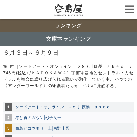
ランキング
文庫本ランキング
６月３日～６月９日
第1位［ソードアート・オンライン ２８ /川原礫 ａｂｅｃ /
748円(税込) /ＫＡＤＯＫＡＷＡ］宇宙軍基地とセントラル・カセ
ドラルを舞台に繰り広げられる戦いが激化していく中、かつての
《アンダーワールド》の守護者たちが、ついに覚醒する。
１
ソードアート・オンライン ２８|川原礫 ａｂｅｃ
2
赤と青のガウン|彬子女王
3
白鳥とコウモリ 上|東野圭吾