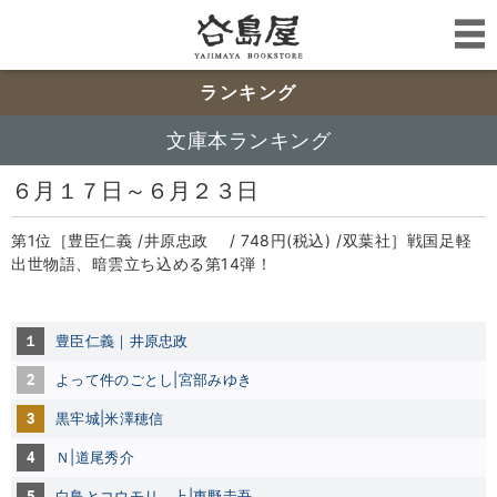
ランキング
文庫本ランキング
６月１７日～６月２３日
第1位［豊臣仁義 /井原忠政 / 748円(税込) /双葉社］戦国足軽
出世物語、暗雲立ち込める第14弾！
１
豊臣仁義｜井原忠政
2
よって件のごとし|宮部みゆき
3
黒牢城|米澤穂信
4
Ｎ|道尾秀介
5
白鳥とコウモリ 上|東野圭吾