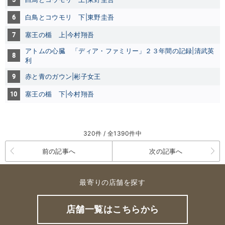
6
白鳥とコウモリ 下
|東野圭吾
7
塞王の楯 上|今村翔吾
アトムの心臓 「ディア・ファミリー」２３年間の記録|清武英
8
利
9
赤と青のガウン|彬子女王
10
塞王の楯 下|今村翔吾
320件 / 全1390件中
前の記事へ
次の記事へ
最寄りの店舗を探す
店舗一覧はこちらから