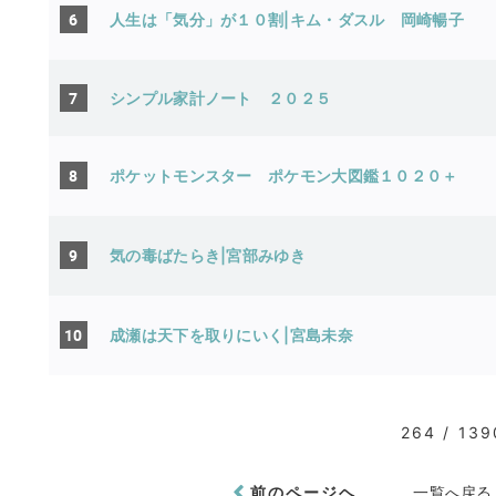
6
人生は「気分」が１０割|キム・ダスル
岡崎暢子
7
シンプル家計ノート ２０２５
8
ポケットモンスター ポケモン大図鑑１０２０＋
9
気の毒ばたらき|宮部みゆき
10
成瀬は天下を取りにいく|宮島未奈
264 / 139
前のページヘ
一覧へ戻る