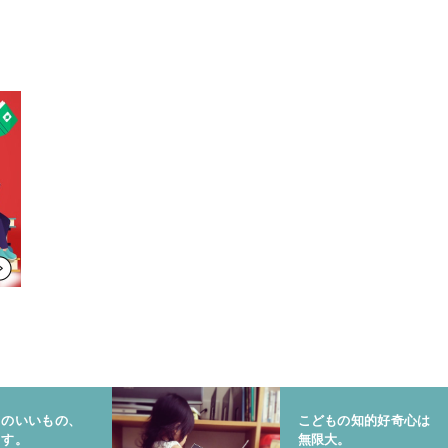
りのいいもの、
こどもの知的好奇心は
ます。
無限大。