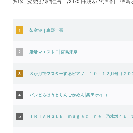
第1位［架空犯 /東野圭吾 /2420 円(税込) /幻冬舎］
1
架空犯｜東野圭吾
2
婚活マエストロ|宮島未奈
3
３か月でマスターするピアノ １０－１２月号（２０
4
パンどろぼうとりんごかめん|柴田ケイコ
５
ＴＲＩＡＮＧＬＥ ｍａｇａｚｉｎｅ 乃木坂４６ 