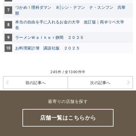
つかめ！理科ダマン ８|シン・テフン
ナ・スンフン
呉華
7
順
本当の自由を手に入れるお金の大学 改訂版｜両＠リベ大学
8
長
9
ラーメンＷａｌｋｅｒ静岡 ２０２５
10
お料理家計簿 講談社版 ２０２５
245件 / 全1390件中
前の記事へ
次の記事へ
最寄りの店舗を探す
店舗一覧はこちらから