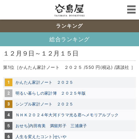
ランキング
総合ランキング
１２月９日～１２月１５日
第1位［かんたん家計ノート ２０２５ /550 円(税込) /講談社 ］
1
かんたん家計ノート ２０２５
2
明るい暮らしの家計簿 ２０２５年版
3
シンプル家計ノート ２０２５
4
ＮＨＫ２０２４年大河ドラマ光る君へメモリアルブック
５
おせち|内田有美
満留邦子
三浦康子
6
人生を変えたコント|せいや