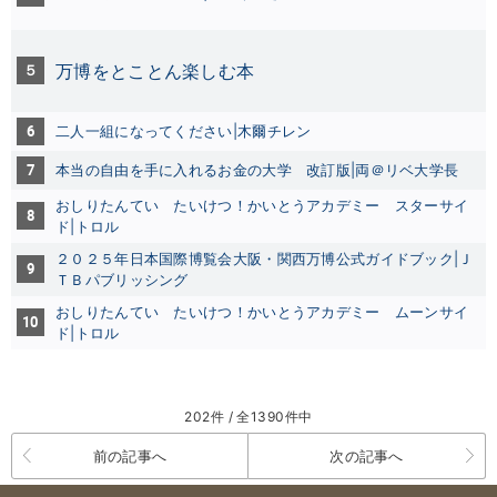
５
万博をとことん楽しむ本
6
二人一組になってください|木爾チレン
7
本当の自由を手に入れるお金の大学 改訂版|両＠リベ大学長
おしりたんてい たいけつ！かいとうアカデミー スターサイ
8
ド
|トロル
２０２５年日本国際博覧会大阪・関西万博公式ガイドブック|Ｊ
9
ＴＢパブリッシング
おしりたんてい たいけつ！かいとうアカデミー ムーンサイ
10
ド|トロル
202件 / 全1390件中
前の記事へ
次の記事へ