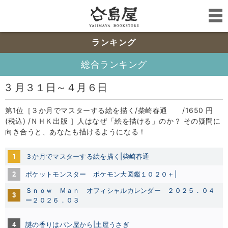
ランキング
総合ランキング
3 月３１日～４月６日
第1位［３か月でマスターする絵を描く/柴崎春通 /1650 円
(税込) /ＮＨＫ出版 ］人はなぜ「絵を描ける」のか？ その疑問に
向き合うと、あなたも描けるようになる！
1
３か月でマスターする絵を描く|柴崎春通
2
ポケットモンスター ポケモン大図鑑１０２０＋|
Ｓｎｏｗ Ｍａｎ オフィシャルカレンダー ２０２５．０４
3
ー２０２６．０３
4
謎の香りはパン屋から|土屋うさぎ